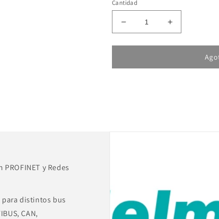
Cantidad
Reducir
Aumentar
cantidad
cantidad
para
para
HELMHOLZ
HELMHOLZ
Ago
TB20
TB20
Acoplador
Acoplador
CANopen
CANopen
600-
600-
160-
160-
1AA11
1AA11
en PROFINET y Redes
para distintos bus
IBUS, CAN,