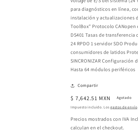
voltaje de E/S del sistema (24
para diagnósticos en línea, c
instalación y actualizaciones
ToolBox" Protocolo CANopen 
DS401 Tasas de transferencia 
24 RPDO 1 servidor SDO Produc
consumidores de latidos Prot
SINCRONIZAR Configuración d
Hasta 64 módulos periféricos
Compartir
Precio
$ 7,642.51 MXN
Agotado
habitual
Impuesto incluido. Los
gastos de envío
Precios mostrados con IVA Inc
calculan en el checkout.