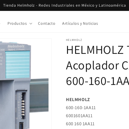
Tienda Helmholz - Redes Industriales en México y Latinoamérica
e
Productos
Contacto
Artículos y Noticias
HELMHOLZ
HELMHOLZ 
Acoplador 
600-160-1A
HELMHOLZ
600-160-1AA11
6001601AA11
600 160 1AA11