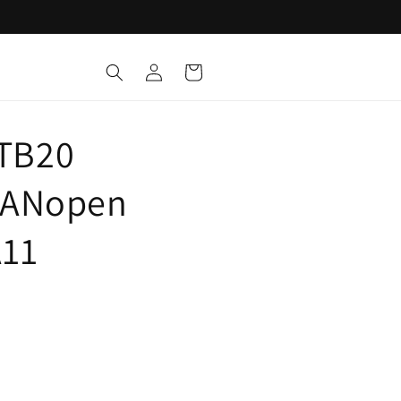
Iniciar
Carrito
sesión
TB20
CANopen
A11