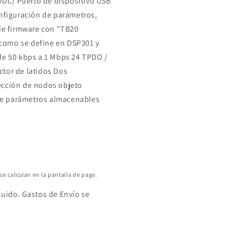
 VDC) Puerto de dispositivo USB
onfiguración de parámetros,
 de firmware con "TB20
como se define en DSP301 y
de 50 kbps a 1 Mbps 24 TPDO /
tor de latidos Dos
ección de nodos objeto
e parámetros almacenables
se calculan en la pantalla de pago.
luido. Gastos de Envío se