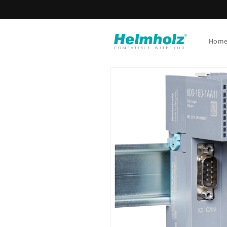
Ir
directamente
al contenido
Hom
Ir
directamente
a la
información
del producto