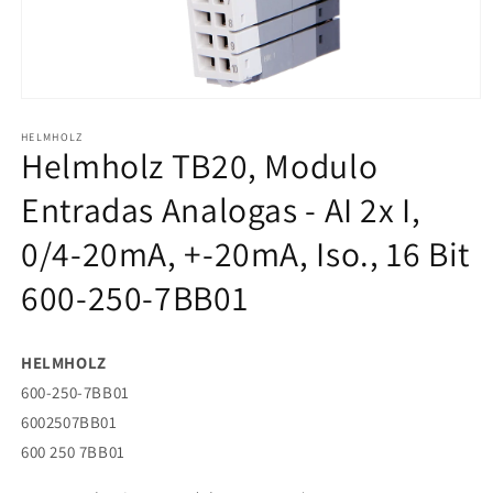
Abrir
elemento
HELMHOLZ
multimedia
Helmholz TB20, Modulo
1
en
una
Entradas Analogas - AI 2x I,
ventana
modal
0/4-20mA, +-20mA, Iso., 16 Bit
600-250-7BB01
HELMHOLZ
600-250-7BB01
6002507BB01
600 250 7BB01