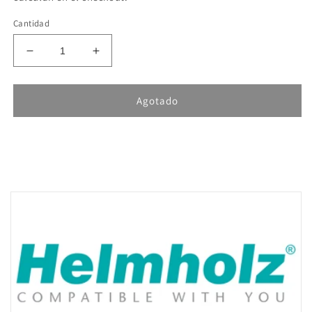
Cantidad
Reducir
Aumentar
cantidad
cantidad
para
para
Helmholz
Helmholz
Agotado
TB20,
TB20,
Modulo
Modulo
Entradas
Entradas
Analogas
Analogas
-
-
AI
AI
2x
2x
I,
I,
0/4-
0/4-
20mA,
20mA,
+-20mA,
+-20mA,
Iso.,
Iso.,
16
16
Bit
Bit