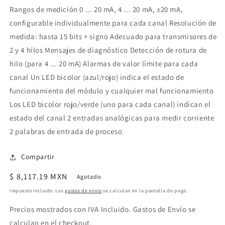
Rangos de medición 0 ... 20 mA, 4 ... 20 mA, ±20 mA,
configurable individualmente para cada canal Resolución de
medida: hasta 15 bits + signo Adecuado para transmisores de
2 y 4 hilos Mensajes de diagnóstico Detección de rotura de
hilo (para 4 ... 20 mA) Alarmas de valor límite para cada
canal Un LED bicolor (azul/rojo) indica el estado de
funcionamiento del módulo y cualquier mal funcionamiento
Los LED bicolor rojo/verde (uno para cada canal) indican el
estado del canal 2 entradas analógicas para medir corriente
2 palabras de entrada de proceso
Compartir
Precio
$ 8,117.19 MXN
Agotado
habitual
Impuesto incluido. Los
gastos de envío
se calculan en la pantalla de pago.
Precios mostrados con IVA Incluido. Gastos de Envío se
calculan en el checkout.