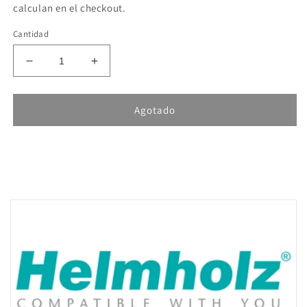
calculan en el checkout.
Cantidad
Reducir
Aumentar
cantidad
cantidad
para
para
Helmholz
Helmholz
Agotado
TB20,
TB20,
Modulo
Modulo
Salidas
Salidas
Analogas
Analogas
-
-
AO
AO
4x
4x
I,
I,
0/4...20
0/4...20
mA,
mA,
12
12
Bit
Bit
600-
600-