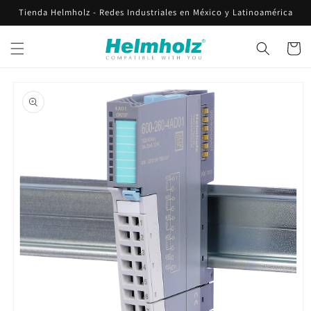
Ir
Tienda Helmholz - Redes Industriales en México y Latinoamérica
directamente
al contenido
Carrito
Ir
directamente
a la
información
del producto