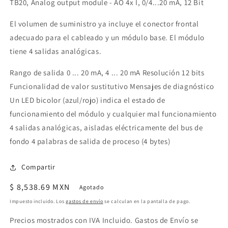
TB20, Analog output module - AO 4x I, 0/4...20 mA, 12 Bit
El volumen de suministro ya incluye el conector frontal
adecuado para el cableado y un módulo base. El módulo
tiene 4 salidas analógicas.
Rango de salida 0 ... 20 mA, 4 ... 20 mA Resolución 12 bits
Funcionalidad de valor sustitutivo Mensajes de diagnóstico
Un LED bicolor (azul/rojo) indica el estado de
funcionamiento del módulo y cualquier mal funcionamiento
4 salidas analógicas, aisladas eléctricamente del bus de
fondo 4 palabras de salida de proceso (4 bytes)
Compartir
Precio
$ 8,538.69 MXN
Agotado
habitual
Impuesto incluido. Los
gastos de envío
se calculan en la pantalla de pago.
Precios mostrados con IVA Incluido. Gastos de Envío se