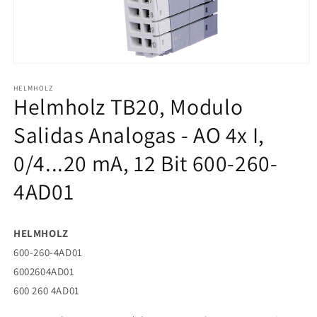
Abrir
elemento
HELMHOLZ
multimedia
Helmholz TB20, Modulo
1
en
una
Salidas Analogas - AO 4x I,
ventana
modal
0/4...20 mA, 12 Bit 600-260-
4AD01
HELMHOLZ
600-260-4AD01
6002604AD01
600 260 4AD01