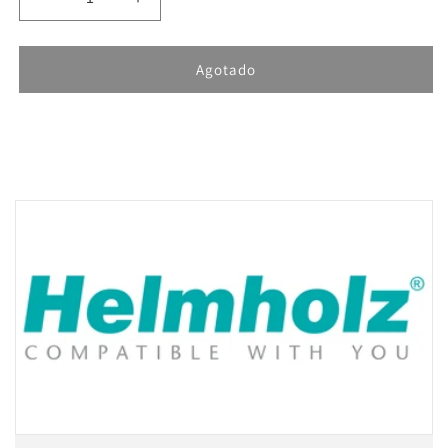
Reducir
Aumentar
cantidad
cantidad
para
para
Helmholz
Helmholz
Agotado
TB20,
TB20,
4x
4x
Contador
Contador
24V
24V
GND
GND
reading,1
reading,1
kHz,
kHz,
32
32
Bit
Bit
600-
600-
300-
300-
1CD01
1CD01