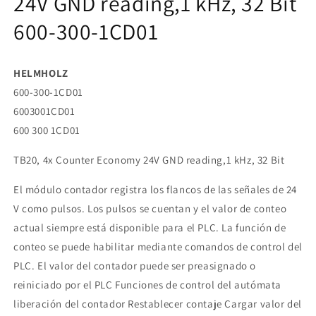
24V GND reading,1 kHz, 32 Bit
ventana
modal
600-300-1CD01
HELMHOLZ
600-300-1CD01
6003001CD01
600 300 1CD01
TB20, 4x Counter Economy 24V GND reading,1 kHz, 32 Bit
El módulo contador registra los flancos de las señales de 24
V como pulsos. Los pulsos se cuentan y el valor de conteo
actual siempre está disponible para el PLC. La función de
conteo se puede habilitar mediante comandos de control del
PLC. El valor del contador puede ser preasignado o
reiniciado por el PLC Funciones de control del autómata
liberación del contador Restablecer contaje Cargar valor del