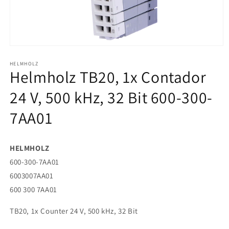
Abrir
elemento
HELMHOLZ
multimedia
Helmholz TB20, 1x Contador
1
en
una
24 V, 500 kHz, 32 Bit 600-300-
ventana
modal
7AA01
HELMHOLZ
600-300-7AA01
6003007AA01
600 300 7AA01
TB20, 1x Counter 24 V, 500 kHz, 32 Bit