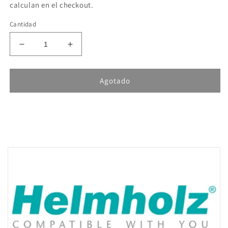
calculan en el checkout.
Cantidad
Reducir
Aumentar
cantidad
cantidad
para
para
Helmholz
Helmholz
Agotado
TB20,
TB20,
1x
1x
Contador
Contador
24
24
V,
V,
500
500
kHz,
kHz,
32
32
Bit
Bit
600-
600-
300-
300-
7AA01
7AA01