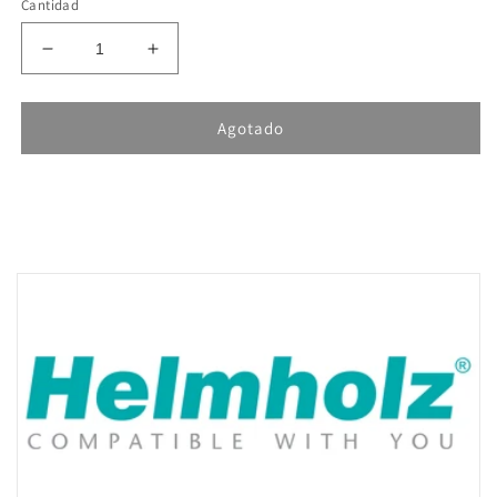
Cantidad
Reducir
Aumentar
cantidad
cantidad
para
para
Helmholz
Helmholz
Agotado
TB20,
TB20,
1x
1x
SSI
SSI
Encoder-
Encoder-
Interface
Interface
600-
600-
320-
320-
7AA01
7AA01