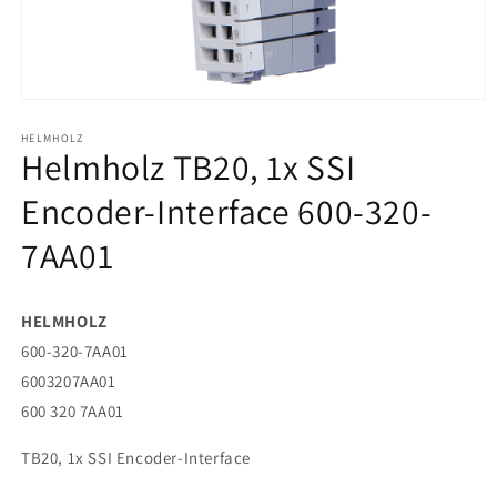
Abrir
elemento
HELMHOLZ
multimedia
Helmholz TB20, 1x SSI
1
en
una
Encoder-Interface 600-320-
ventana
modal
7AA01
HELMHOLZ
600-320-7AA01
6003207AA01
600 320 7AA01
TB20, 1x SSI Encoder-Interface