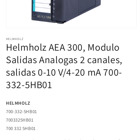
Abrir
elemento
HELMHOLZ
multimedia
Helmholz AEA 300, Modulo
1
en
una
Salidas Analogas 2 canales,
ventana
modal
salidas 0-10 V/4-20 mA 700-
332-5HB01
HELMHOLZ
700-332-5HB01
7003325HB01
700 332 5HB01