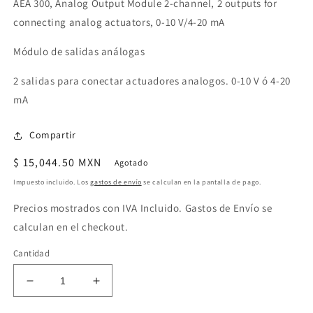
AEA 300, Analog Output Module 2-channel, 2 outputs for
connecting analog actuators, 0-10 V/4-20 mA
Módulo de salidas análogas
2 salidas para conectar actuadores analogos. 0-10 V ó 4-20
mA
Compartir
Precio
$ 15,044.50 MXN
Agotado
habitual
Impuesto incluido. Los
gastos de envío
se calculan en la pantalla de pago.
Precios mostrados con IVA Incluido. Gastos de Envío se
calculan en el checkout.
Cantidad
Reducir
Aumentar
cantidad
cantidad