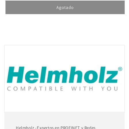
para
para
Helmholz
Helmholz
Agotado
AEA
AEA
300,
300,
Modulo
Modulo
Salidas
Salidas
Analogas
Analogas
2
2
canales,
canales,
salidas
salidas
0-
0-
10
10
V/4-
V/4-
20
20
mA
mA
700-
700-
332-
332-
5HB01
5HB01
Helmholz -Expertos en PROFINET y Redes