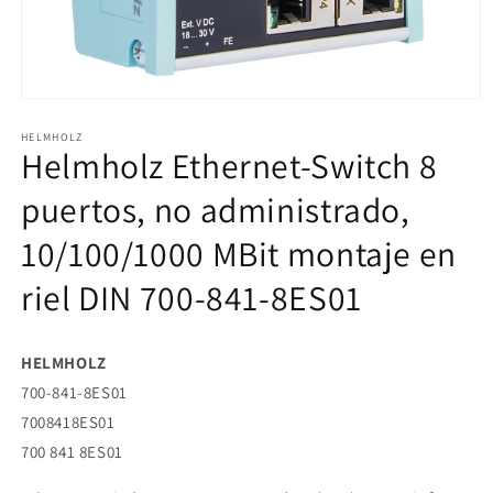
Abrir
elemento
HELMHOLZ
multimedia
Helmholz Ethernet-Switch 8
1
en
una
puertos, no administrado,
ventana
modal
10/100/1000 MBit montaje en
riel DIN 700-841-8ES01
HELMHOLZ
700-841-8ES01
7008418ES01
700 841 8ES01