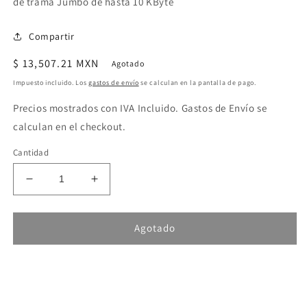
de trama Jumbo de hasta 10 KByte
Compartir
Precio
$ 13,507.21 MXN
Agotado
habitual
Impuesto incluido. Los
gastos de envío
se calculan en la pantalla de pago.
Precios mostrados con IVA Incluido. Gastos de Envío se
calculan en el checkout.
Cantidad
Reducir
Aumentar
cantidad
cantidad
para
para
Helmholz
Helmholz
Agotado
Ethernet-
Ethernet-
Switch
Switch
8
8
puertos,
puertos,
no
no