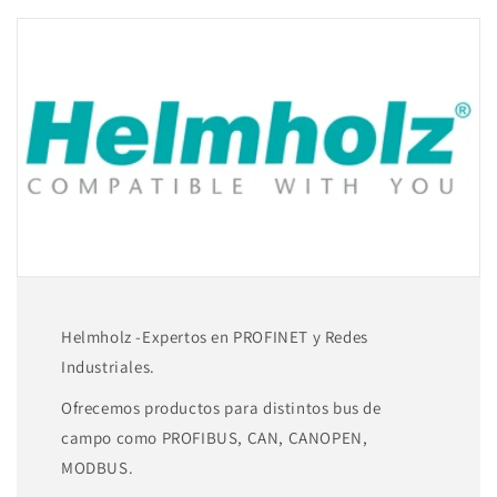
administrado,
administrado,
10/100/1000
10/100/1000
MBit
MBit
montaje
montaje
en
en
riel
riel
DIN
DIN
700-
700-
841-
841-
8ES01
8ES01
Helmholz -Expertos en PROFINET y Redes
Industriales.
Ofrecemos productos para distintos bus de
campo como PROFIBUS, CAN, CANOPEN,
MODBUS.