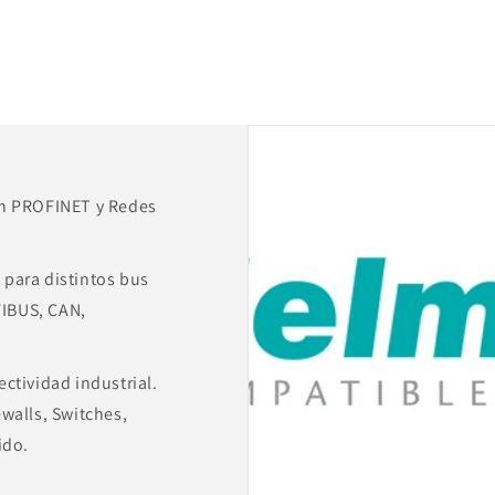
Tarjeta
Tarjeta
de
de
Memoria,
Memoria,
64
64
kByte
kByte
700-
700-
953-
953-
8LF31
8LF31
en PROFINET y Redes
para distintos bus
IBUS, CAN,
ctividad industrial.
walls, Switches,
ido.