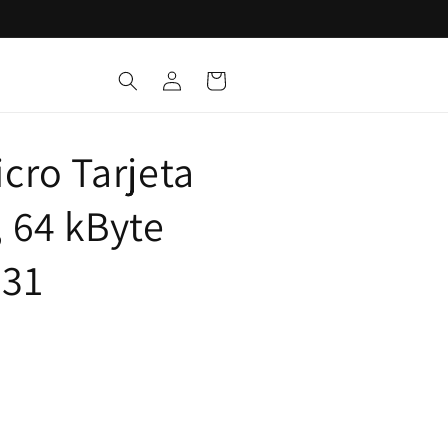
Iniciar
Carrito
sesión
cro Tarjeta
 64 kByte
F31