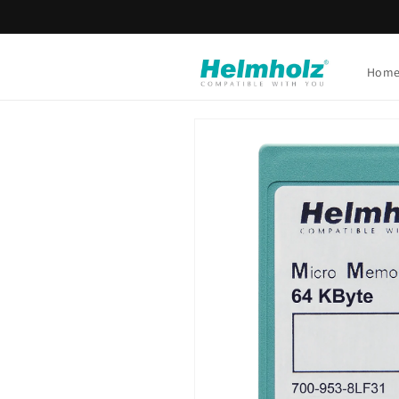
Ir
directamente
al contenido
Hom
Ir
directamente
a la
información
del producto