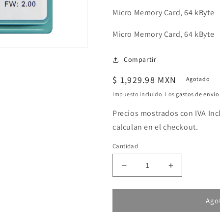
Micro Memory Card, 64 kByte
Micro Memory Card, 64 kByte
Compartir
Precio
$ 1,929.98 MXN
Agotado
habitual
Impuesto incluido. Los
gastos de envío
Precios mostrados con IVA Inc
calculan en el checkout.
Cantidad
Reducir
Aumentar
cantidad
cantidad
para
para
Helmholz
Helmholz
Ago
Micro
Micro