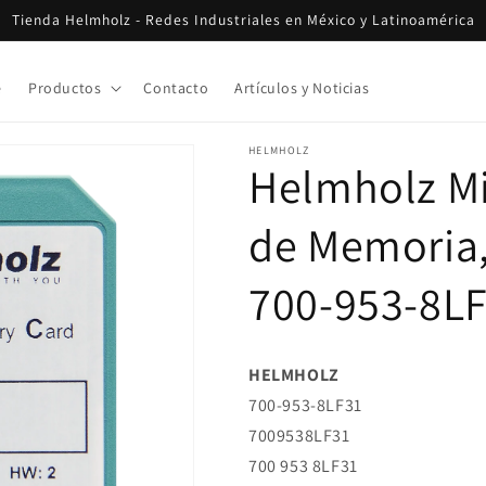
Tienda Helmholz - Redes Industriales en México y Latinoamérica
e
Productos
Contacto
Artículos y Noticias
HELMHOLZ
Helmholz Mi
de Memoria,
700-953-8L
HELMHOLZ
700-953-8LF31
7009538LF31
700 953 8LF31