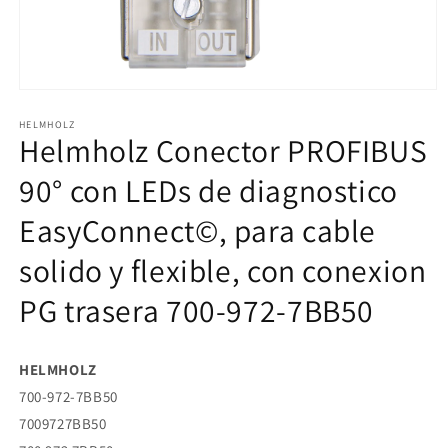
Abrir
elemento
HELMHOLZ
multimedia
Helmholz Conector PROFIBUS
1
en
una
90° con LEDs de diagnostico
ventana
modal
EasyConnect©, para cable
solido y flexible, con conexion
PG trasera 700-972-7BB50
HELMHOLZ
700-972-7BB50
7009727BB50