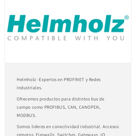
EasyConnect©,
EasyConnect©,
para
para
cable
cable
solido
solido
y
y
flexible,
flexible,
con
con
conexion
conexion
PG
PG
trasera
trasera
700-
700-
972-
972-
Helmholz -Expertos en PROFINET y Redes
7BB50
7BB50
Industriales.
Ofrecemos productos para distintos bus de
campo como PROFIBUS, CAN, CANOPEN,
MODBUS.
Somos lideres en conectividad industrial. Accesos
remotos, Firewalls, Switches, Gateways, IO