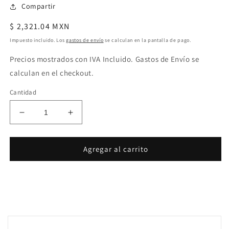
Compartir
Precio
$ 2,321.04 MXN
habitual
Impuesto incluido. Los
gastos de envío
se calculan en la pantalla de pago.
Precios mostrados con IVA Incluido. Gastos de Envío se
calculan en el checkout.
Cantidad
Reducir
Aumentar
cantidad
cantidad
para
para
Helmholz
Helmholz
Agregar al carrito
Conector
Conector
PROFIBUS
PROFIBUS
90°
90°
con
con
LEDs
LEDs
de
de
diagnostico
diagnostico