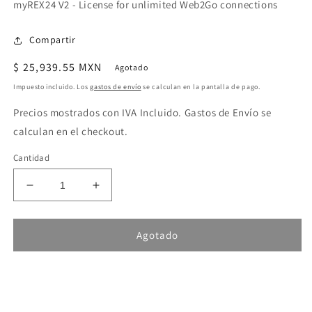
myREX24 V2 - License for unlimited Web2Go connections
Compartir
Precio
$ 25,939.55 MXN
Agotado
habitual
Impuesto incluido. Los
gastos de envío
se calculan en la pantalla de pago.
Precios mostrados con IVA Incluido. Gastos de Envío se
calculan en el checkout.
Cantidad
Reducir
Aumentar
cantidad
cantidad
para
para
Helmholz
Helmholz
Agotado
myREX24
myREX24
V2
V2
-
-
License
License
for
for