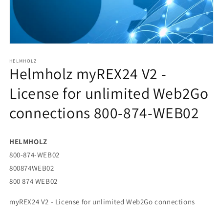
Abrir
elemento
HELMHOLZ
multimedia
Helmholz myREX24 V2 -
1
en
una
License for unlimited Web2Go
ventana
modal
connections 800-874-WEB02
HELMHOLZ
800-874-WEB02
800874WEB02
800 874 WEB02
myREX24 V2 - License for unlimited Web2Go connections