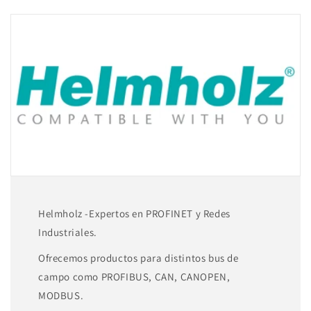
unlimited
unlimited
Web2Go
Web2Go
connections
connections
800-
800-
874-
874-
WEB02
WEB02
Helmholz -Expertos en PROFINET y Redes
Industriales.
Ofrecemos productos para distintos bus de
campo como PROFIBUS, CAN, CANOPEN,
MODBUS.