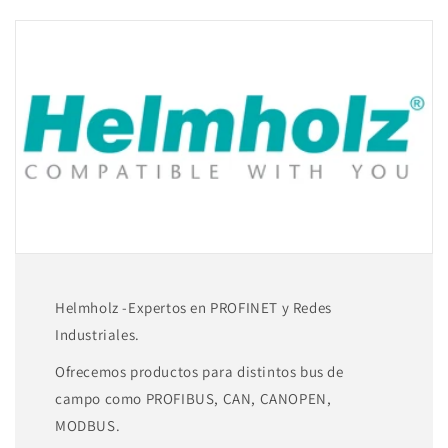
50
50
Web2Go
Web2Go
connections
connections
800-
800-
874-
874-
WEB50
WEB50
Helmholz -Expertos en PROFINET y Redes
Industriales.
Ofrecemos productos para distintos bus de
campo como PROFIBUS, CAN, CANOPEN,
MODBUS.