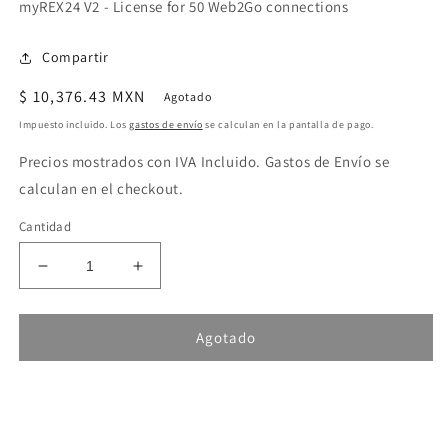
myREX24 V2 - License for 50 Web2Go connections
Compartir
Precio
$ 10,376.43 MXN
Agotado
habitual
Impuesto incluido. Los
gastos de envío
se calculan en la pantalla de pago.
Precios mostrados con IVA Incluido. Gastos de Envío se
calculan en el checkout.
Cantidad
Reducir
Aumentar
cantidad
cantidad
para
para
Helmholz
Helmholz
Agotado
myREX24
myREX24
V2
V2
-
-
License
License
for
for