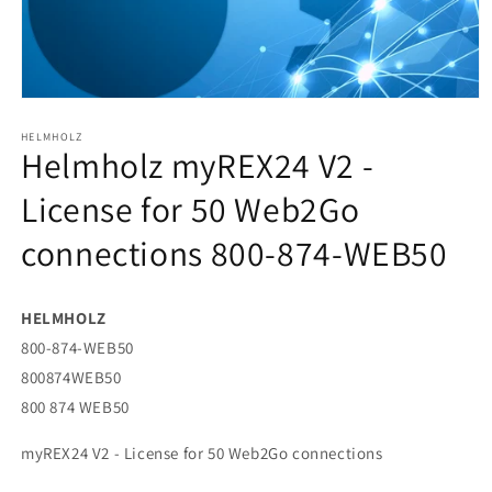
Abrir
elemento
HELMHOLZ
multimedia
Helmholz myREX24 V2 -
1
en
una
License for 50 Web2Go
ventana
modal
connections 800-874-WEB50
HELMHOLZ
800-874-WEB50
800874WEB50
800 874 WEB50
myREX24 V2 - License for 50 Web2Go connections