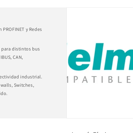
10/100
10/100
Mbit
Mbit
700-
700-
842-
842-
en PROFINET y Redes
5ES01
5ES01
para distintos bus
IBUS, CAN,
ctividad industrial.
walls, Switches,
ido.