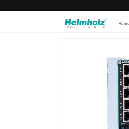
Ir
directamente
al contenido
Hom
Ir
directamente
a la
información
del producto