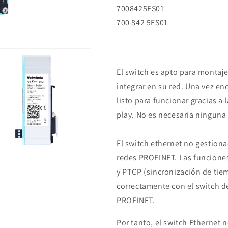
7008425ES01
700 842 5ES01
El switch es apto para montaje 
integrar en su red. Una vez e
listo para funcionar gracias a 
play. No es necesaria ninguna
El switch ethernet no gestion
redes PROFINET. Las funcione
ento
imedia
y PTCP (sincronización de tie
correctamente con el switch d
PROFINET.
ana
l
Por tanto, el switch Ethernet 