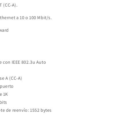
 (CC-A).
thernet a 10 o 100 Mbit/s.
rward
e con IEEE 802.3u Auto
e A (CC-A)
 puerto
e 1K
bits
e de reenvío: 1552 bytes