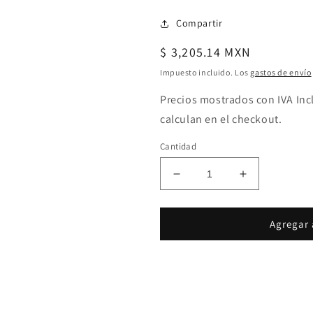
Compartir
Precio
$ 3,205.14 MXN
habitual
Impuesto incluido. Los
gastos de envío
Precios mostrados con IVA Inc
calculan en el checkout.
Cantidad
Reducir
Aumentar
cantidad
cantidad
para
para
Helmholz
Helmholz
Agregar 
Flextra
Flextra
Slim
Slim
Ethernet
Ethernet
Switch
Switch
5x
5x
RJ45
RJ45